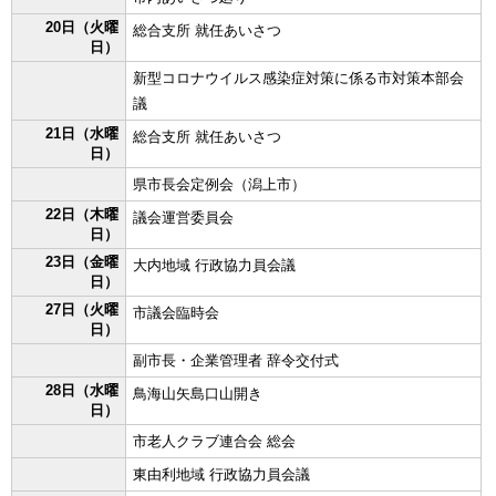
20日（火曜
総合支所 就任あいさつ
日）
新型コロナウイルス感染症対策に係る市対策本部会
議
21日（水曜
総合支所 就任あいさつ
日）
県市長会定例会（潟上市）
22日（木曜
議会運営委員会
日）
23日（金曜
大内地域 行政協力員会議
日）
27日（火曜
市議会臨時会
日）
副市長・企業管理者 辞令交付式
28日（水曜
鳥海山矢島口山開き
日）
市老人クラブ連合会 総会
東由利地域 行政協力員会議