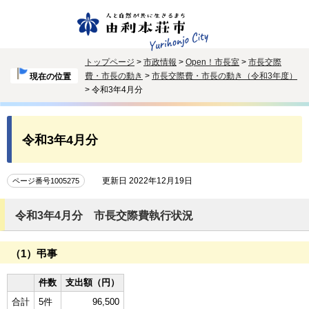
トップページ
>
市政情報
>
Open！市長室
>
市長交際
費・市長の動き
>
市長交際費・市長の動き（令和3年度）
現在の位置
> 令和3年4月分
令和3年4月分
更新日 2022年12月19日
ページ番号1005275
令和3年4月分 市長交際費執行状況
（1）弔事
件数
支出額（円）
合計
5件
96,500