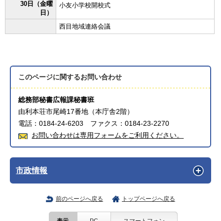
30日（金曜
小友小学校開校式
日）
西目地域連絡会議
このページに関する
お問い合わせ
総務部秘書広報課秘書班
由利本荘市尾崎17番地（本庁舎2階）
電話：0184-24-6203 ファクス：0184-23-2270
お問い合わせは専用フォームをご利用ください。
市政情報
前のページへ戻る
トップページへ戻る
表示
PC
スマートフォン