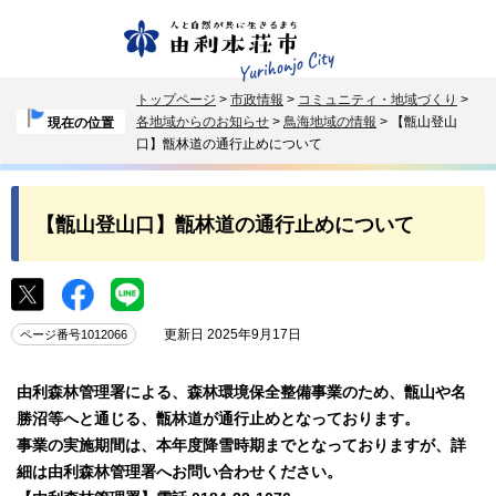
トップページ
>
市政情報
>
コミュニティ・地域づくり
>
各地域からのお知らせ
>
鳥海地域の情報
> 【甑山登山
現在の位置
口】甑林道の通行止めについて
【甑山登山口】甑林道の通行止めについて
更新日 2025年9月17日
ページ番号1012066
由利森林管理署による、森林環境保全整備事業のため、甑山や名
勝沼等へと通じる、甑林道が通行止めとなっております。
事業の実施期間は、本年度降雪時期までとなっておりますが、詳
細は由利森林管理署へお問い合わせください。