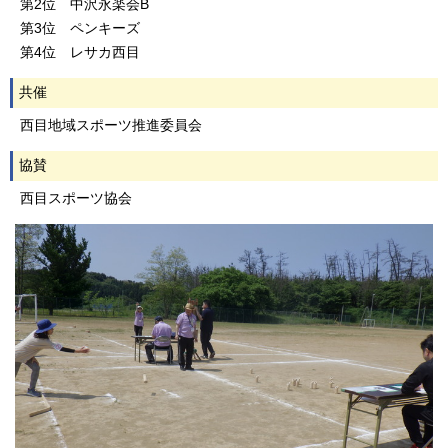
第2位 中沢永楽会B
第3位 ペンキーズ
第4位 レサカ西目
共催
西目地域スポーツ推進委員会
協賛
西目スポーツ協会