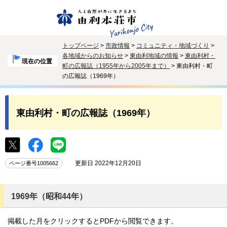
トップページ
>
市政情報
>
コミュニティ・地域づくり
>
各地域からのお知らせ
>
東由利地域の情報
>
東由利村・
現在の位置
町の広報誌（1955年から2005年まで）
> 東由利村・町
の広報誌（1969年）
東由利村・町の広報誌（1969年）
更新日 2022年12月20日
ページ番号1005662
1969年（昭和44年）
掲載した月をクリックするとPDFから閲覧できます。