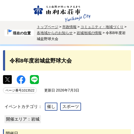
トップページ
>
市政情報
>
コミュニティ・地域づくり
>
各地域からのお知らせ
>
岩城地域の情報
> 令和8年度岩
現在の位置
城盆野球大会
令和8年度岩城盆野球大会
更新日 2026年7月3日
ページ番号1013522
イベントカテゴリ：
催し
スポーツ
開催エリア：岩城
開催日