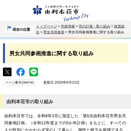
トップページ
>
市政情報
>
市の計画・取り組み
>
政策総
現在の位置
合
>
男女共同参画
> 男女共同参画推進に関する取り組み
男女共同参画推進に関する取り組み
更新日 2026年6月23日
ページ番号1004743
由利本荘市の取り組み
由利本荘市では、令和8年3月に策定した「第5次由利本荘市男女共
同参画計画」（令和12年度までの5か年計画）をもとに、すべての
人が性別にかかわらず安心して暮らし、個性と能力を発揮できる