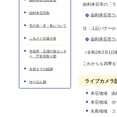
由利本荘市民憲章
由利本荘市の「ラ
由利本荘市歌
由利本荘市ラ
市の花・木・鳥について
注：上記バナーか
ふるさと応援大使
由利本荘市ラ
市役所・広域行政センタ
（令和2年2月1日
ー 庁舎見取り図
これからも四季を
合併までの経緯
ライブカメラ
ゆりほん娘
本荘地域 由
本荘地域 ボ
矢島地域 コ