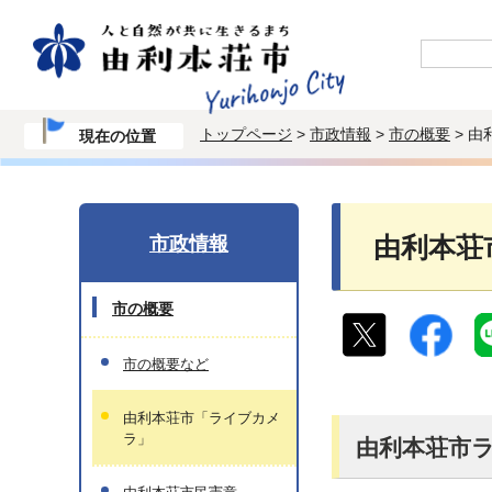
トップページ
>
市政情報
>
市の概要
> 
現在の位置
市政情報
由利本荘
市の概要
市の概要など
由利本荘市「ライブカメ
ラ」
由利本荘市