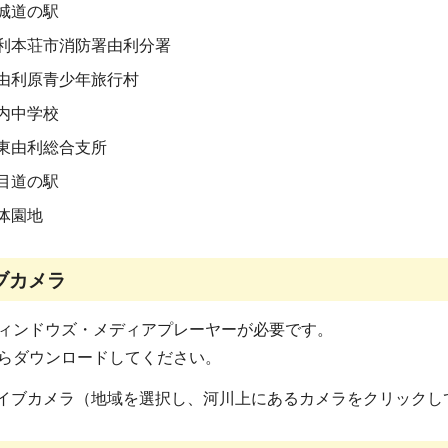
城道の駅
利本荘市消防署由利分署
由利原青少年旅行村
内中学校
東由利総合支所
目道の駅
体園地
ブカメラ
ィンドウズ・メディアプレーヤーが必要です。
らダウンロードしてください。
イブカメラ（地域を選択し、河川上にあるカメラをクリックし