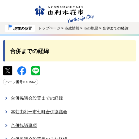
トップページ
>
市政情報
>
市の概要
> 合併までの経緯
現在の位置
合併までの経緯
ページ番号1001562
合併協議会設置までの経緯
本荘由利一市七町合併協議会
合併協議事項