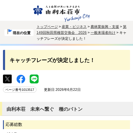
トップページ
>
産業・ビジネス
>
農林業振興・支援
>
第
149回秋田県種苗交換会 2026
>
一般来場者向け
> キャ
現在の位置
ッチフレーズが決定しました！
キャッチフレーズが決定しました！
更新日 2026年6月22日
ページ番号1013517
由利本荘 未来へ繋ぐ 種のバトン
応募総数