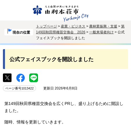
トップページ
>
産業・ビジネス
>
農林業振興・支援
>
第
149回秋田県種苗交換会 2026
>
一般来場者向け
> 公式
現在の位置
フェイスブックを開設しました
公式フェイスブックを開設しました
更新日 2026年6月8日
ページ番号1013422
第149回秋田県種苗交換会を広くPRし、盛り上げるために開設し
ました。
随時、情報を更新していきます。