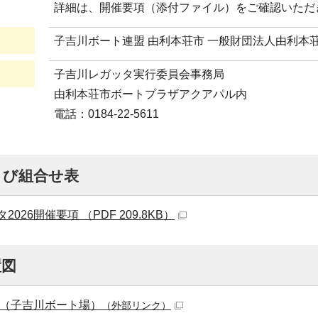
詳細は、開催要項（添付ファイル）をご確認いただ
子吉川ボート連盟 由利本荘市 一般財団法人由利本
子吉川レガッタ実行委員会事務局
由利本荘市ボートプラザアクアパル内
電話：0184-22-5611
よび組合せ表
026開催要項 （PDF 209.8KB）
置図
ップ（子吉川ボート場）
（外部リンク）