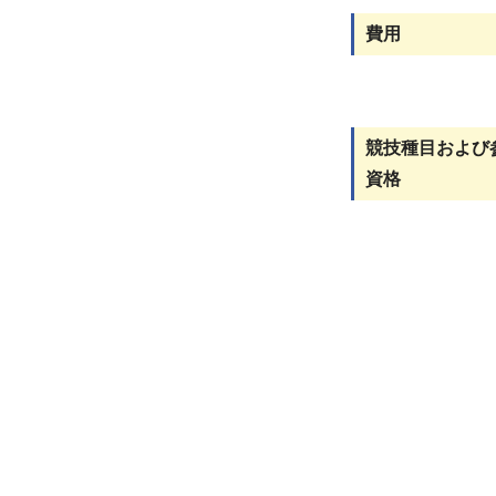
費用
競技種目および
資格