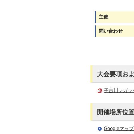
主催
問い合わせ
大会要項お
子吉川レガッタ2
開催場所位
Googleマ