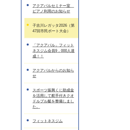
アクアパルセミナー室
ピアノ利用のお知らせ
子吉川レガッタ2026（第
47回市民ボート大会）
「アクアパル」フィット
ネスジム会員9，000人達
成！！
アクアパルからのお知ら
せ
スポーツ振興くじ助成金
を活用して舵手付きクオ
ドルプル艇を整備しまし
た。
フィットネスジム