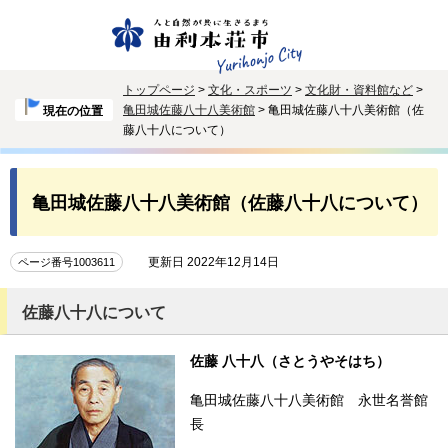
トップページ
>
文化・スポーツ
>
文化財・資料館など
>
亀田城佐藤八十八美術館
> 亀田城佐藤八十八美術館（佐
現在の位置
藤八十八について）
亀田城佐藤八十八美術館（佐藤八十八について）
更新日 2022年12月14日
ページ番号1003611
佐藤八十八について
佐藤 八十八（さとうやそはち）
亀田城佐藤八十八美術館 永世名誉館
長