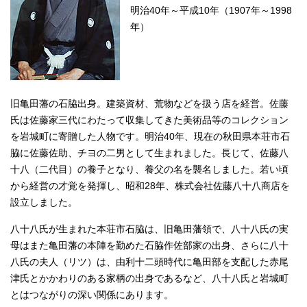
明治40年～平成10年（1907年～1998
年）
旧亀田藩の石脇出身。建築資材、荒物などを扱う店を経営。佐藤
氏は佐藤家三代にわたって収集してきた美術品等のコレクション
を岩城町に寄贈した人物です。明治40年、現在の秋田県本荘市石
脇に佐藤佐助、チヨの二男として生まれました。長じて、佐藤八
十八（二代目）の養子となり、養父の名を襲名しました。若い頃
から経営の才覚を発揮し、昭和28年、株式会社佐藤八十八商店を
設立しました。
八十八氏が生まれた本荘市石脇は、旧亀田藩領で、八十八氏の実
母はまた亀田藩の本陣を勤めた石脇作佐部家の出身、さらに八十
八氏の夫人（リツ）は、由利十二頭時代に亀田部を支配した赤尾
津氏とかかわりのある家柄の出身であるなど、八十八氏と岩城町
とはつながりの深い関係にあります。