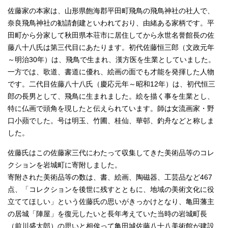
佐藤家の本家は、山形県飽海郡平田町飛鳥の飛鳥神社の社人で、
奈良飛鳥神社の勧請創建といわれており、由緒ある家柄です。平
田町から分家して秋田県本荘市に居住してから永世名誉館長の佐
藤八十八氏は第三代目にあたります。初代佐藤恒三郎（文政元年
～明治30年）は、飛鳥で生まれ、漢方医を生業としていました。
一方では、歌道、書道に優れ、絵画の面でも才能を発揮した人物
です。二代目佐藤八十八氏（慶応元年～昭和12年）は、初代恒三
郎の長男として、飛鳥に生まれました。絵を描く事を生業とし、
特に仏画で頭角を現したと伝えられています。師は女流画家・野
口小蘋でした。号は明玉、竹圃、桂仙、華邨、釣舟などと称しま
した。
佐藤氏はこの佐藤家三代にわたって収集してきた美術品等のコレ
クションを岩城町に寄附しました。
寄附された美術品等の数は、書、絵画、陶磁器、工芸品など467
点、「コレクションを後世に残すとともに、地域の美術文化に役
立ててほしい」という佐藤氏の思いがきっかけとなり、亀田藩主
の居城「陣屋」を復元したいと長年考えていた当時の岩城町長
（前川盛太郎）の思いと相俟って亀田城佐藤八十八美術館が建設