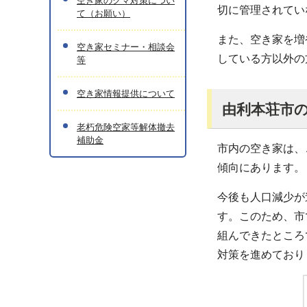
空き家のクマ対策につい
切に管理されてい
て（お願い）
また、空き家を増
空き家セミナー・相談会
している方以外の
等
空き家情報提供について
由利本荘市
老朽危険空家等解体撤去
補助金
市内の空き家は、
傾向にあります。
今後も人口減少が
す。このため、市
組んできたところ
対策を進めており