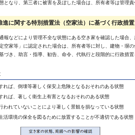
態となり、第三者に被害を及ぼした場合は、所有者等は管理責
推進に関する特別措置法（空家法）に基づく行政措置
通報などにより管理不全な状態にある空き家を確認した場合、
定空家等」に認定された場合は、所有者等に対し、建物・塀の
基づき、助言・指導、勧告、命令、代執行と段階的に行政措置
は
すれば、倒壊等著しく保安上危険となるおそれのある状態
すれば、著しく衛生上有害となるおそれのある状態
行われていないことにより著しく景観を損なっている状態
生活環境の保全を図るために放置することが不適切である状態