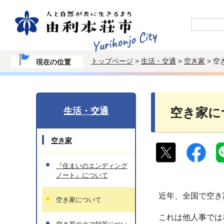
トップページ
>
生活・交通
>
空き家
> 空
現在の位置
生活・交通
空き家に
空き家
『住まいのエンディング
ノート』について
近年、全国で空き
空き家について
これは他人事では