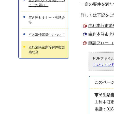
空き家のクマ対策につい
一定の要件を満た
て（お願い）
詳しくは下記をご
空き家セミナー・相談会
等
由利本荘市老朽
由利本荘市老朽
空き家情報提供について
申請フロー （P
老朽危険空家等解体撤去
補助金
PDFファイ
しいウィン
このペー
市民生活
由利本荘市
電話：0184