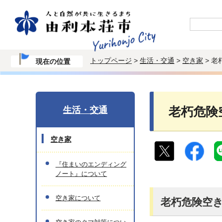
トップページ
>
生活・交通
>
空き家
> 
現在の位置
生活・交通
老朽危険
空き家
『住まいのエンディング
ノート』について
空き家について
老朽危険空