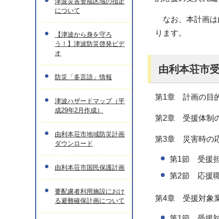
津波災害警戒区域の指定
について
なお、本計画は由
ります。
【津波から身を守ろ
う！】津波防災啓発ビデ
オ
由利本荘市
防災「多言語」情報
第1章 計画の目
津波ハザードマップ（平
成29年2月作成）
第2章 受援体制
由利本荘市地域防災計画
第3章 災害時の
ダウンロード
第1節 受援
由利本荘市国民保護計画
第2節 応援
要配慮者利用施設におけ
第4章 受援対象
る避難確保計画について
第1節 受援