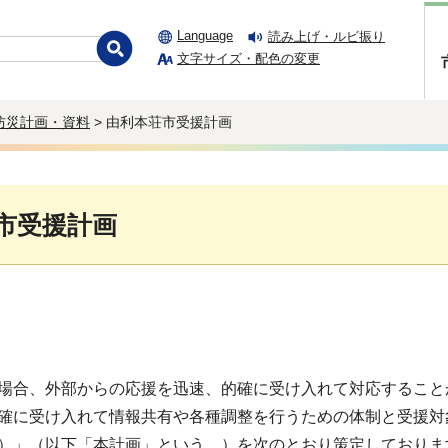
Language
読み上げ・ルビ振り
文字サイズ・配色の変更
防災計画・資料
> 由利本荘市受援計画
市受援計画
合、外部からの応援を迅速、的確に受け入れて対応すること
確に受け入れて情報共有や各種調整を行うための体制と受援対
）」（以下「本計画」という。）を次のとおり策定しておりま