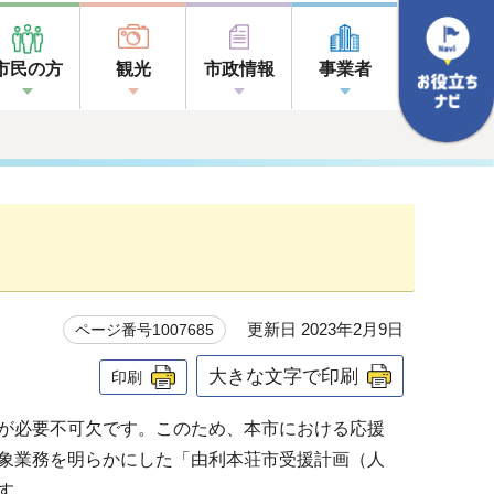
市民の方
観光
市政情報
事業者
更新日 2023年2月9日
ページ番号1007685
大きな文字で印刷
印刷
が必要不可欠です。このため、本市における応援
象業務を明らかにした「由利本荘市受援計画（人
す。