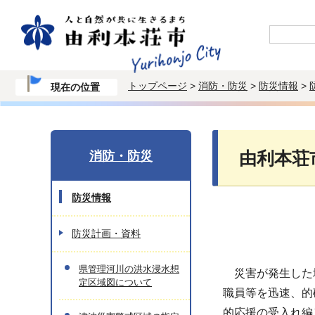
トップページ
>
消防・防災
>
防災情報
>
現在の位置
消防・防災
由利本荘
防災情報
防災計画・資料
県管理河川の洪水浸水想
災害が発生した場
定区域図について
職員等を迅速、的
的応援の受入れ編