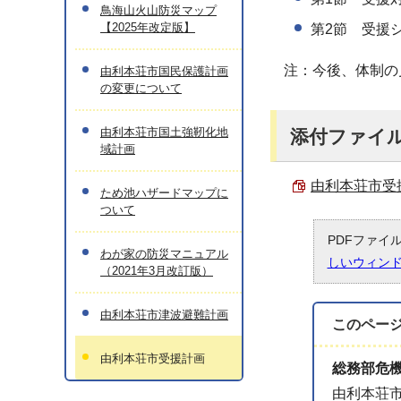
鳥海山火山防災マップ
【2025年改定版】
第2節 受援
注：今後、体制の
由利本荘市国民保護計画
の変更について
由利本荘市国土強靭化地
添付ファイ
域計画
由利本荘市受援
ため池ハザードマップに
ついて
PDFファイ
わが家の防災マニュアル
しいウィン
（2021年3月改訂版）
由利本荘市津波避難計画
このペー
由利本荘市受援計画
総務部危
由利本荘市