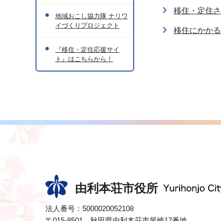
移住・定住さ
地域おこし協力隊 ナリワ
イづくりプロジェクト
移住にかかる
『移住・定住応援サイ
ト』はこちらから！
由利本荘市役所
法人番号：5000020052108
〒015-8501 秋田県由利本荘市尾崎17番地