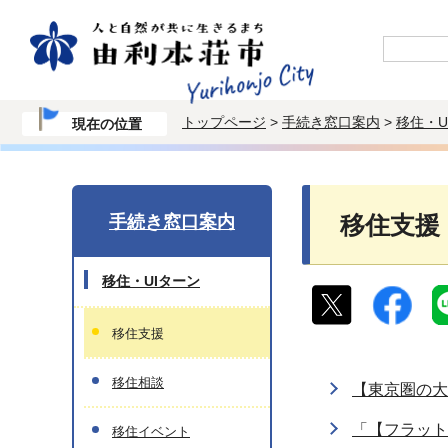
トップページ
>
手続き窓口案内
>
移住・U
現在の位置
手続き窓口案内
移住支援
移住・UIターン
移住支援
移住相談
【東京圏の大
「【フラット
移住イベント