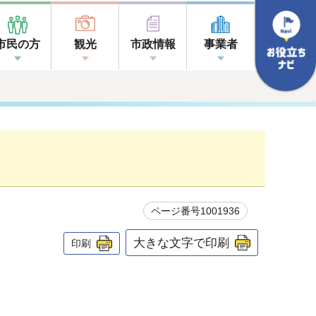
市民の方
観光
市政情報
事業者
ページ番号1001936
大きな文字で印刷
印刷