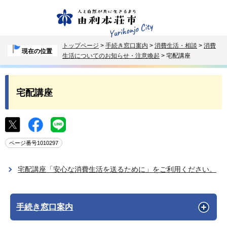
トップページ
>
手続き窓口案内
>
消費生活・相談
>
消費
現在の位置
生活についてのお知らせ・注意喚起
> 宅配講座
宅配講座
ページ番号1010297
宅配講座「安心な消費生活を送るために」をご利用ください。
手続き窓口案内