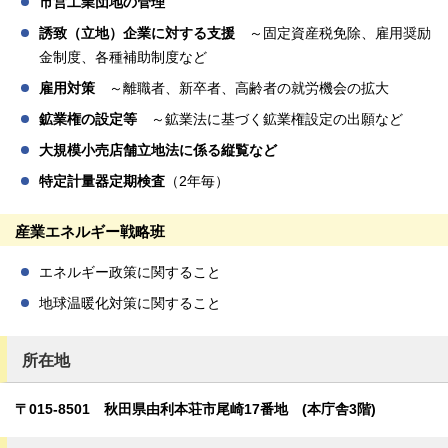
市営工業団地の管理
誘致（立地）企業に対する支援
～固定資産税免除、雇用奨励
金制度、各種補助制度など
雇用対策
～離職者、新卒者、高齢者の就労機会の拡大
鉱業権の設定等
～鉱業法に基づく鉱業権設定の出願など
大規模小売店舗立地法に係る縦覧など
特定計量器定期検査
（2年毎）
産業エネルギー戦略班
エネルギー政策に関すること
地球温暖化対策に関すること
所在地
〒015-8501 秋田県由利本荘市尾崎17番地 (本庁舎3階)