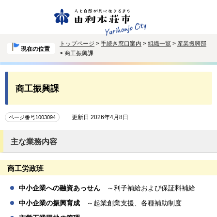
トップページ
>
手続き窓口案内
>
組織一覧
>
産業振興部
現在の位置
> 商工振興課
商工振興課
更新日 2026年4月8日
ページ番号1003094
主な業務内容
商工労政班
中小企業への融資あっせん
～利子補給および保証料補給
中小企業の振興育成
～起業創業支援、各種補助制度