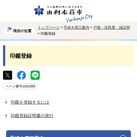
トップページ
>
手続き窓口案内
>
戸籍・住民票・諸証明
現在の位置
> 印鑑登録
印鑑登録
ページ番号1001899
印鑑を登録するには
印鑑登録証明書の発行