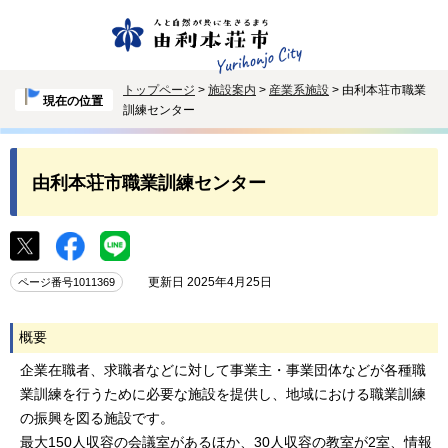
トップページ
>
施設案内
>
産業系施設
> 由利本荘市職業
現在の位置
訓練センター
由利本荘市職業訓練センター
更新日 2025年4月25日
ページ番号1011369
概要
企業在職者、求職者などに対して事業主・事業団体などが各種職
業訓練を行うために必要な施設を提供し、地域における職業訓練
の振興を図る施設です。
最大150人収容の会議室があるほか、30人収容の教室が2室、情報