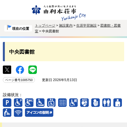
トップページ
>
施設案内
>
生涯学習施設
>
図書館・図書
現在の位置
室
> 中央図書館
中央図書館
更新日 2026年5月13日
ページ番号1005750
設備状況：