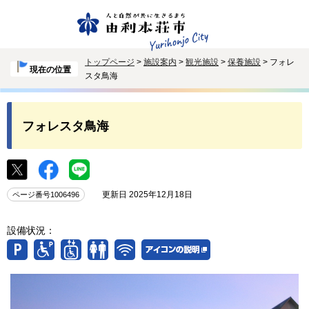
トップページ
>
施設案内
>
観光施設
>
保養施設
> フォレ
現在の位置
スタ鳥海
フォレスタ鳥海
更新日 2025年12月18日
ページ番号1006496
設備状況：