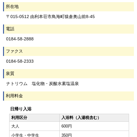
所在地
〒015-0512 由利本荘市鳥海町猿倉奥山前8-45
電話
0184-58-2888
ファクス
0184-58-2333
泉質
ナトリウム 塩化物・炭酸水素塩温泉
利用料金
日帰り入浴
利用区分
入浴料（入湯税含む）
大人
600円
小学生・中学生
350円