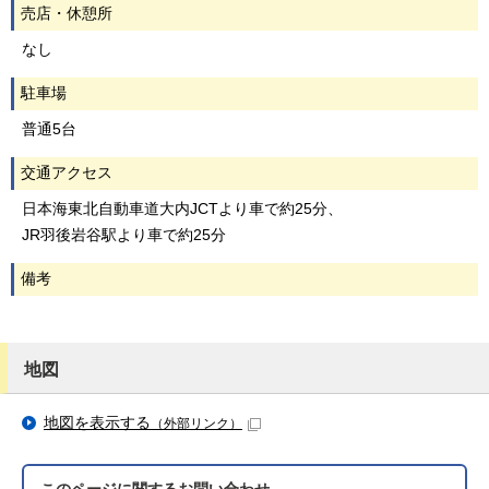
売店・休憩所
なし
駐車場
普通5台
交通アクセス
日本海東北自動車道大内JCTより車で約25分、
JR羽後岩谷駅より車で約25分
備考
地図
地図を表示する
（外部リンク）