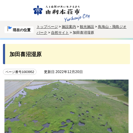
トップページ
>
施設案内
>
観光施設
>
鳥海山・飛島ジオ
現在の位置
パーク
>
自然サイト
> 加田喜沼湿原
加田喜沼湿原
更新日 2022年12月20日
ページ番号1003952