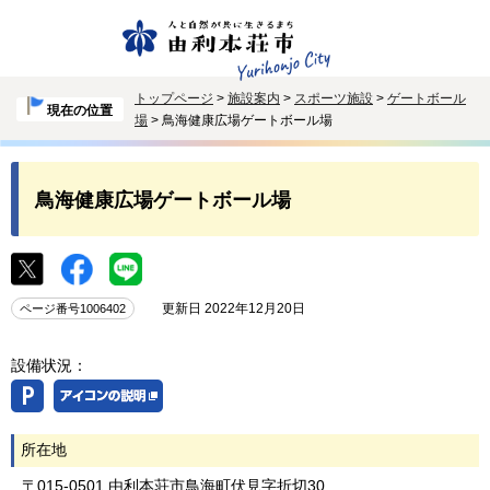
トップページ
>
施設案内
>
スポーツ施設
>
ゲートボール
現在の位置
場
> 鳥海健康広場ゲートボール場
鳥海健康広場ゲートボール場
更新日 2022年12月20日
ページ番号1006402
設備状況：
所在地
〒015-0501 由利本荘市鳥海町伏見字折切30