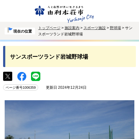
トップページ
>
施設案内
>
スポーツ施設
>
野球場
> サン
現在の位置
スポーツランド岩城野球場
サンスポーツランド岩城野球場
更新日 2024年12月24日
ページ番号1006359