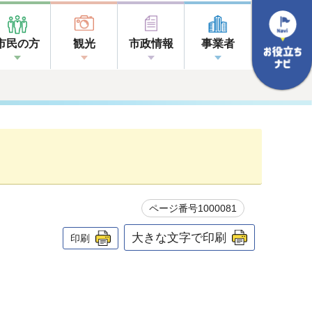
市民の方
観光
市政情報
事業者
ページ番号1000081
大きな文字で印刷
印刷