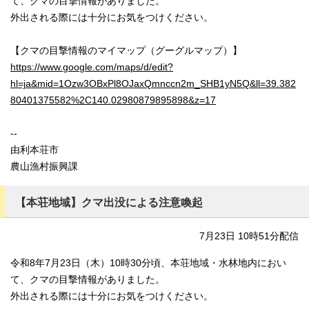
て、クマの目撃情報がありました。
外出される際には十分にお気をつけください。
【クマの目撃情報のマイマップ（グーグルマップ）】
https://www.google.com/maps/d/edit?
hl=ja&mid=1Ozw3OBxPl8OJaxQmnccn2m_SHB1yN5Q&ll=39.382
80401375582%2C140.02980879895898&z=17
--
由利本荘市
農山漁村振興課
【本荘地域】クマ出没による注意喚起
7月23日 10時51分配信
令和8年7月23日（木）10時30分頃、本荘地域・水林地内におい
て、クマの目撃情報がありました。
外出される際には十分にお気をつけください。