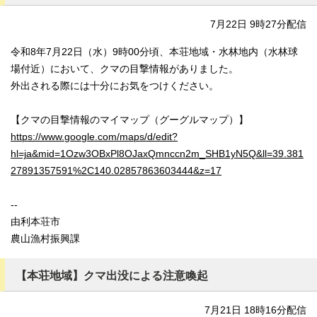
7月22日 9時27分配信
令和8年7月22日（水）9時00分頃、本荘地域・水林地内（水林球
場付近）において、クマの目撃情報がありました。
外出される際には十分にお気をつけください。
【クマの目撃情報のマイマップ（グーグルマップ）】
https://www.google.com/maps/d/edit?
hl=ja&mid=1Ozw3OBxPl8OJaxQmnccn2m_SHB1yN5Q&ll=39.381
27891357591%2C140.02857863603444&z=17
--
由利本荘市
農山漁村振興課
【本荘地域】クマ出没による注意喚起
7月21日 18時16分配信