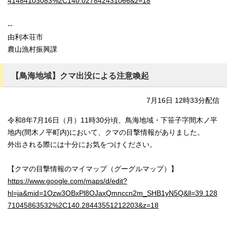
41484103083%2C140.027842431066&z=18
--
由利本荘市
農山漁村振興課
【鳥海地域】クマ出没による注意喚起
7月16日 12時33分配信
令和8年7月16日（月）11時30分頃、鳥海地域・下笹子字間木ノ平
地内(間木ノ平町内)において、クマの目撃情報がありました。
外出される際には十分にお気をつけください。
【クマの目撃情報のマイマップ（グーグルマップ）】
https://www.google.com/maps/d/edit?
hl=ja&mid=1Ozw3OBxPl8OJaxQmnccn2m_SHB1yN5Q&ll=39.128
71045863532%2C140.28443551212203&z=18