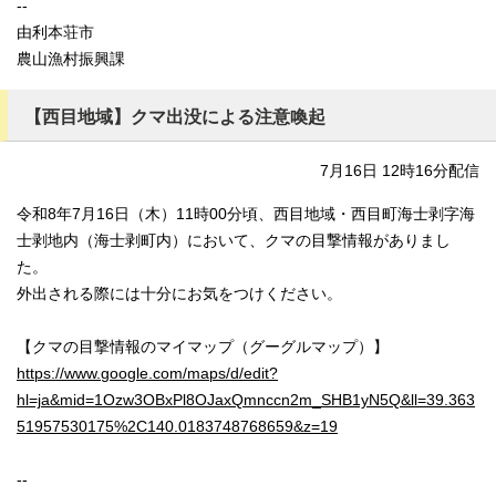
--
由利本荘市
農山漁村振興課
【西目地域】クマ出没による注意喚起
7月16日 12時16分配信
令和8年7月16日（木）11時00分頃、西目地域・西目町海士剥字海
士剥地内（海士剥町内）において、クマの目撃情報がありまし
た。
外出される際には十分にお気をつけください。
【クマの目撃情報のマイマップ（グーグルマップ）】
https://www.google.com/maps/d/edit?
hl=ja&mid=1Ozw3OBxPl8OJaxQmnccn2m_SHB1yN5Q&ll=39.363
51957530175%2C140.0183748768659&z=19
--