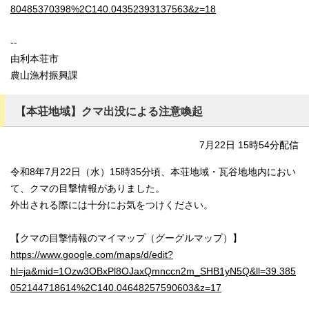
80485370398%2C140.04352393137563&z=18
--
由利本荘市
農山漁村振興課
【本荘地域】クマ出没による注意喚起
7月22日 15時54分配信
令和8年7月22日（水）15時35分頃、本荘地域・瓦谷地地内におい
て、クマの目撃情報がありました。
外出される際には十分にお気をつけください。
【クマの目撃情報のマイマップ（グーグルマップ）】
https://www.google.com/maps/d/edit?
hl=ja&mid=1Ozw3OBxPl8OJaxQmnccn2m_SHB1yN5Q&ll=39.385
052144718614%2C140.04648257590603&z=17