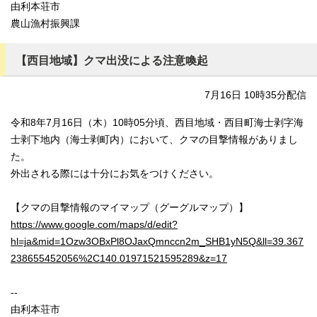
由利本荘市
農山漁村振興課
【西目地域】クマ出没による注意喚起
7月16日 10時35分配信
令和8年7月16日（木）10時05分頃、西目地域・西目町海士剥字海
士剥下地内（海士剥町内）において、クマの目撃情報がありまし
た。
外出される際には十分にお気をつけください。
【クマの目撃情報のマイマップ（グーグルマップ）】
https://www.google.com/maps/d/edit?
hl=ja&mid=1Ozw3OBxPl8OJaxQmnccn2m_SHB1yN5Q&ll=39.367
238655452056%2C140.01971521595289&z=17
--
由利本荘市