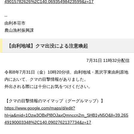
49015782626%2C140.06935498423599&z=17
--
由利本荘市
農山漁村振興課
【由利地域】クマ出没による注意喚起
7月31日 11時32分配信
令和8年7月31日（金）10時20分頃、由利地域・黒沢字東由利原地
内において、クマの目撃情報がありました。
外出される際には十分にお気をつけください。
【クマの目撃情報のマイマップ（グーグルマップ）】
https://www.google.com/maps/d/edit?
hl=ja&mid=1Ozw3OBxPl8OJaxQmnccn2m_SHB1yN5Q&ll=39.265
49190003348%2C140.0902762137734&z=17