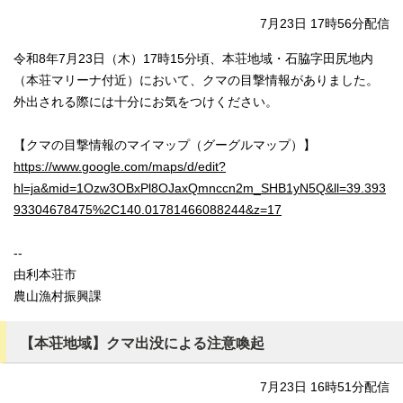
7月23日 17時56分配信
令和8年7月23日（木）17時15分頃、本荘地域・石脇字田尻地内
（本荘マリーナ付近）において、クマの目撃情報がありました。
外出される際には十分にお気をつけください。
【クマの目撃情報のマイマップ（グーグルマップ）】
https://www.google.com/maps/d/edit?
hl=ja&mid=1Ozw3OBxPl8OJaxQmnccn2m_SHB1yN5Q&ll=39.393
93304678475%2C140.01781466088244&z=17
--
由利本荘市
農山漁村振興課
【本荘地域】クマ出没による注意喚起
7月23日 16時51分配信