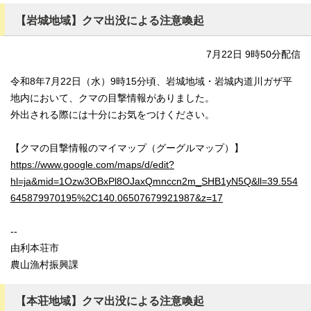
【岩城地域】クマ出没による注意喚起
7月22日 9時50分配信
令和8年7月22日（水）9時15分頃、岩城地域・岩城内道川ガザ平
地内において、クマの目撃情報がありました。
外出される際には十分にお気をつけください。
【クマの目撃情報のマイマップ（グーグルマップ）】
https://www.google.com/maps/d/edit?
hl=ja&mid=1Ozw3OBxPl8OJaxQmnccn2m_SHB1yN5Q&ll=39.554
645879970195%2C140.06507679921987&z=17
--
由利本荘市
農山漁村振興課
【本荘地域】クマ出没による注意喚起