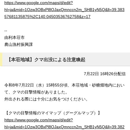
https://www.google.com/maps/d/edit?
hl=ja&mid=1Ozw3OBxPl8OJaxQmnccn2m_SHB1yN5Q&ll=39.383
57681135875%2C140.04503536762758&z=17
--
由利本荘市
農山漁村振興課
【本荘地域】クマ出没による注意喚起
7月22日 16時26分配信
令和8年7月22日（水）15時55分頃、本荘地域・砂糖畑地内におい
て、クマの目撃情報がありました。
外出される際には十分にお気をつけください。
【クマの目撃情報のマイマップ（グーグルマップ）】
https://www.google.com/maps/d/edit?
hl=ja&mid=1Ozw3OBxPl8OJaxQmnccn2m_SHB1yN5Q&ll=39.382