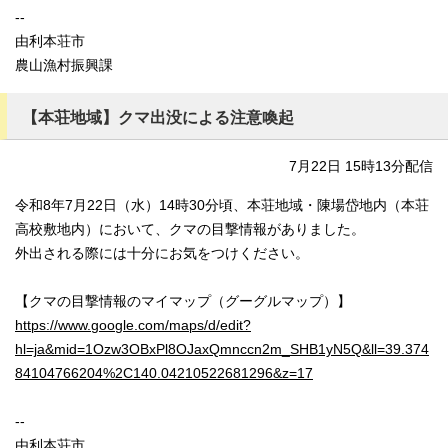
--
由利本荘市
農山漁村振興課
【本荘地域】クマ出没による注意喚起
7月22日 15時13分配信
令和8年7月22日（水）14時30分頃、本荘地域・陳場岱地内（本荘
高校敷地内）において、クマの目撃情報がありました。
外出される際には十分にお気をつけください。
【クマの目撃情報のマイマップ（グーグルマップ）】
https://www.google.com/maps/d/edit?
hl=ja&mid=1Ozw3OBxPl8OJaxQmnccn2m_SHB1yN5Q&ll=39.374
84104766204%2C140.04210522681296&z=17
--
由利本荘市