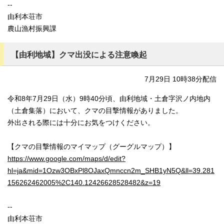
--
由利本荘市
農山漁村振興課
【由利地域】クマ出没による注意喚起
7月29日 10時38分配信
令和8年7月29日（水）9時40分頃、由利地域・土倉字沢ノ内地内
（土倉集落）において、クマの目撃情報がありました。
外出される際には十分にお気をつけください。
【クマの目撃情報のマイマップ（グーグルマップ）】
https://www.google.com/maps/d/edit?
hl=ja&mid=1Ozw3OBxPl8OJaxQmnccn2m_SHB1yN5Q&ll=39.281
156262462005%2C140.12426628528482&z=19
--
由利本荘市