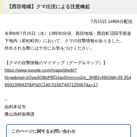
【西目地域】クマ出没による注意喚起
7月15日 14時6分配信
令和8年7月15日（水）13時30分頃、西目地域・西目町沼田字新道
下地内（若松町内）において、クマの目撃情報がありました。
外出される際には十分にお気をつけください。
【クマの目撃情報のマイマップ（グーグルマップ）】
https://www.google.com/maps/d/edit?
hl=ja&mid=1Ozw3OBxPl8OJaxQmnccn2m_SHB1yN5Q&ll=39.354
650139843784%2C140.01607487120467&z=17
--
由利本荘市
農山漁村振興課
このページに関する
お問い合わせ