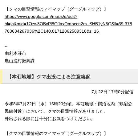
【クマの目撃情報のマイマップ（グーグルマップ）】
https://www.google.com/maps/d/edit?
hl=ja&mid=1Ozw3OBxPl8OJaxQmnccn2m_SHB1yN5Q&ll=39.378
703634267936%2C140.01712862589318&z=16
--
由利本荘市
農山漁村振興課
【本荘地域】クマ出没による注意喚起
7月22日 17時0分配信
令和8年7月22日（水）16時20分頃、本荘地域・鶴沼地内（鶴沼公
民館付近）において、クマの目撃情報がありました。
外出される際には十分にお気をつけください。
【クマの目撃情報のマイマップ（グーグルマップ）】