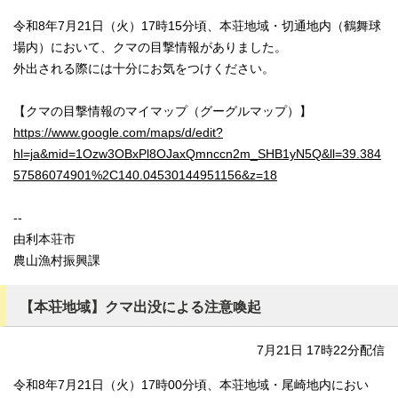
令和8年7月21日（火）17時15分頃、本荘地域・切通地内（鶴舞球
場内）において、クマの目撃情報がありました。
外出される際には十分にお気をつけください。
【クマの目撃情報のマイマップ（グーグルマップ）】
https://www.google.com/maps/d/edit?
hl=ja&mid=1Ozw3OBxPl8OJaxQmnccn2m_SHB1yN5Q&ll=39.384
57586074901%2C140.04530144951156&z=18
--
由利本荘市
農山漁村振興課
【本荘地域】クマ出没による注意喚起
7月21日 17時22分配信
令和8年7月21日（火）17時00分頃、本荘地域・尾崎地内におい