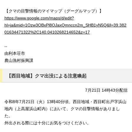
【クマの目撃情報のマイマップ（グーグルマップ）】
https://www.google.com/maps/d/edit?
hl=ja&mid=1Ozw3OBxPl8OJaxQmnccn2m_SHB1yN5Q&ll=39.382
01634471322%2C140.0410268214652&z=17
--
由利本荘市
農山漁村振興課
【西目地域】クマ出没による注意喚起
7月21日 14時43分配信
令和8年7月21日（火）13時40分頃、西目地域・西目町出戸字浜山
地内（上高屋浜山町内）において、クマの目撃情報がありまし
た。
外出される際には十分にお気をつけください。