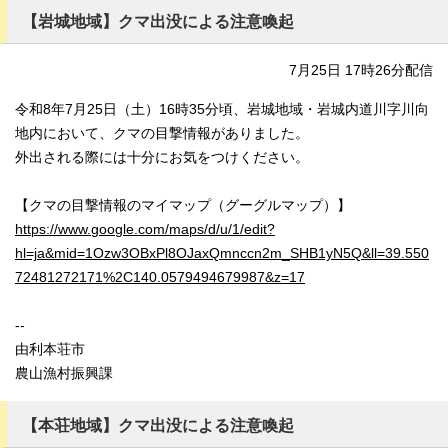
【岩城地域】クマ出没による注意喚起
7月25日 17時26分配信
令和8年7月25日（土）16時35分頃、岩城地域・岩城内道川字川向
地内において、クマの目撃情報がありました。
外出される際には十分にお気をつけください。
【クマの目撃情報のマイマップ（グーグルマップ）】
https://www.google.com/maps/d/u/1/edit?
hl=ja&mid=1Ozw3OBxPl8OJaxQmnccn2m_SHB1yN5Q&ll=39.550
72481272171%2C140.0579494679987&z=17
--
由利本荘市
農山漁村振興課
【本荘地域】クマ出没による注意喚起