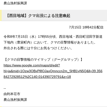
農山漁村振興課
【西目地域】クマ出没による注意喚起
7月15日 18時42分配信
令和8年7月15日（水）17時55分頃、西目地域・西目町沼田字新道
下地内（豊栄町内）において、クマの目撃情報がありました。
外出される際には十分にお気をつけください。
【クマの目撃情報のマイマップ（グーグルマップ）】
https://www.google.com/maps/d/edit?
hl=ja&mid=1Ozw3OBxPl8OJaxQmnccn2m_SHB1yN5Q&ll=39.356
84272928512%2C140.014390729791&z=18
--
由利本荘市
農山漁村振興課