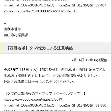
hl=ja&mid=1Ozw3OBxPl8OJaxQmnccn2m_SHB1yN5Q&ll=39.407
26322892387%2C140.03832592203298&z=16
--
由利本荘市
農山漁村振興課
【西目地域】クマ出没による注意喚起
7月16日 12時36分配信
令和8年7月16日（木）12時15分頃、西目地域・西目町沼田字乙助
渕地内（潟端町内）において、クマの目撃情報がありました。
外出される際には十分にお気をつけください。
【クマの目撃情報のマイマップ（グーグルマップ）】
https://www.google.com/maps/d/edit?
hl=ja&mid=1Ozw3OBxPl8OJaxQmnccn2m_SHB1yN5Q&ll=39.350