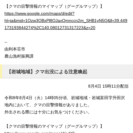
【クマの目撃情報のマイマップ（グーグルマップ）】
https://www.google.com/maps/d/edit?
hl=ja&mid=1Ozw3OBxPl8OJaxQmnccn2m_SHB1yN5Q&ll=39.449
173193844274%2C140.08012731317223&z=20
--
由利本荘市
農山漁村振興課
【岩城地域】クマ出没による注意喚起
8月4日 15時11分配信
令和8年8月4日（火）14時05分頃、岩城地域・岩城富田字升田沢
地内において、クマの目撃情報がありました。
外出される際には十分にお気をつけください。
【クマの目撃情報のマイマップ（グーグルマップ）】