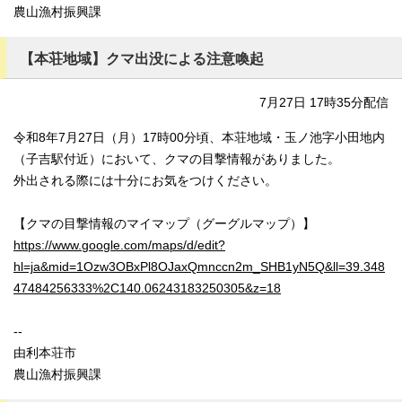
農山漁村振興課
【本荘地域】クマ出没による注意喚起
7月27日 17時35分配信
令和8年7月27日（月）17時00分頃、本荘地域・玉ノ池字小田地内
（子吉駅付近）において、クマの目撃情報がありました。
外出される際には十分にお気をつけください。
【クマの目撃情報のマイマップ（グーグルマップ）】
https://www.google.com/maps/d/edit?
hl=ja&mid=1Ozw3OBxPl8OJaxQmnccn2m_SHB1yN5Q&ll=39.348
47484256333%2C140.06243183250305&z=18
--
由利本荘市
農山漁村振興課