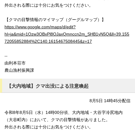
外出される際には十分にお気をつけください。
【クマの目撃情報のマイマップ（グーグルマップ）】
https://www.google.com/maps/d/edit?
hl=ja&mid=1Ozw3OBxPl8OJaxQmnccn2m_SHB1yN5Q&ll=39.155
72055852884%2C140.1615467508445&z=17
--
由利本荘市
農山漁村振興課
【大内地域】クマ出没による注意喚起
8月5日 14時45分配信
令和8年8月5日（水）14時00分頃、大内地域・大谷字冷尻地内
（大谷町内）において、クマの目撃情報がありました。
外出される際には十分にお気をつけください。