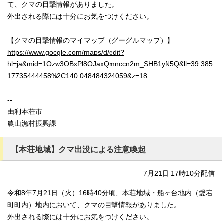
て、クマの目撃情報がありました。
外出される際には十分にお気をつけください。
【クマの目撃情報のマイマップ（グーグルマップ）】
https://www.google.com/maps/d/edit?
hl=ja&mid=1Ozw3OBxPl8OJaxQmnccn2m_SHB1yN5Q&ll=39.385
17735444458%2C140.048484324059&z=18
--
由利本荘市
農山漁村振興課
【本荘地域】クマ出没による注意喚起
7月21日 17時10分配信
令和8年7月21日（火）16時40分頃、本荘地域・船ヶ台地内（愛宕
町町内）地内において、クマの目撃情報がありました。
外出される際には十分にお気をつけください。