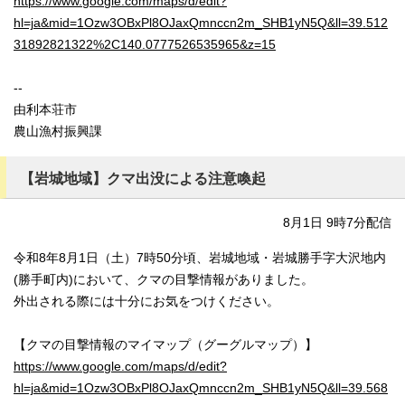
https://www.google.com/maps/d/edit?
hl=ja&mid=1Ozw3OBxPl8OJaxQmnccn2m_SHB1yN5Q&ll=39.512
31892821322%2C140.0777526535965&z=15
--
由利本荘市
農山漁村振興課
【岩城地域】クマ出没による注意喚起
8月1日 9時7分配信
令和8年8月1日（土）7時50分頃、岩城地域・岩城勝手字大沢地内
(勝手町内)において、クマの目撃情報がありました。
外出される際には十分にお気をつけください。
【クマの目撃情報のマイマップ（グーグルマップ）】
https://www.google.com/maps/d/edit?
hl=ja&mid=1Ozw3OBxPl8OJaxQmnccn2m_SHB1yN5Q&ll=39.568