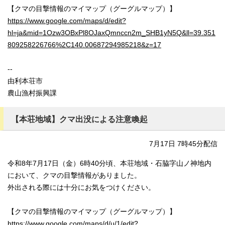
【クマの目撃情報のマイマップ（グーグルマップ）】
https://www.google.com/maps/d/edit?
hl=ja&mid=1Ozw3OBxPl8OJaxQmnccn2m_SHB1yN5Q&ll=39.351
809258226766%2C140.00687294985218&z=17
--
由利本荘市
農山漁村振興課
【本荘地域】クマ出没による注意喚起
7月17日 7時45分配信
令和8年7月17日（金）6時40分頃、本荘地域・石脇字山ノ神地内
において、クマの目撃情報がありました。
外出される際には十分にお気をつけください。
【クマの目撃情報のマイマップ（グーグルマップ）】
https://www.google.com/maps/d/u/1/edit?