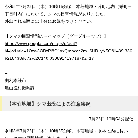
令和8年7月23日（木）16時15分頃、本荘地域・片町地内（栄町三
丁目町内）において、クマの目撃情報がありました。
外出される際には十分にお気をつけください。
【クマの目撃情報のマイマップ（グーグルマップ）】
https://www.google.com/maps/d/edit?
hl=ja&mid=1Ozw3OBxPl8OJaxQmnccn2m_SHB1yN5Q&ll=39.386
62184389672%2C140.0308914197187&z=17
--
由利本荘市
農山漁村振興課
【本荘地域】クマ出没による注意喚起
7月23日 10時54分配信
令和8年7月23日（木）10時35分頃、本荘地域・水林地内におい