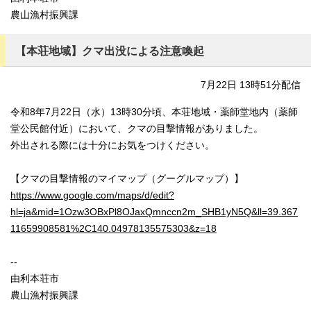
農山漁村振興課
【本荘地域】クマ出没による注意喚起
7月22日 13時51分配信
令和8年7月22日（水）13時30分頃、本荘地域・薬師堂地内（薬師
堂公民館付近）において、クマの目撃情報がありました。
外出される際には十分にお気をつけください。
【クマの目撃情報のマイマップ（グーグルマップ）】
https://www.google.com/maps/d/edit?
hl=ja&mid=1Ozw3OBxPl8OJaxQmnccn2m_SHB1yN5Q&ll=39.367
11659908581%2C140.04978135575303&z=18
--
由利本荘市
農山漁村振興課