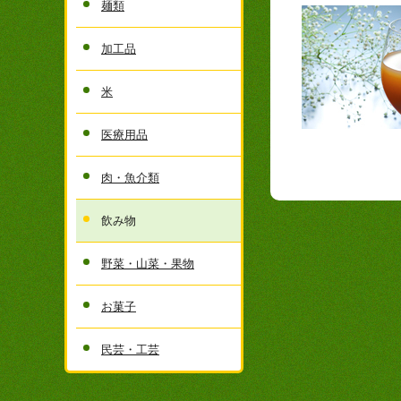
麺類
加工品
米
医療用品
肉・魚介類
飲み物
野菜・山菜・果物
お菓子
民芸・工芸