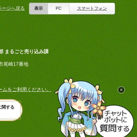
ページへ戻る
表示
PC
スマートフォン
部 まるごと売り込み課
荘市尾崎17番地
ームをご利用ください。
×
に関する