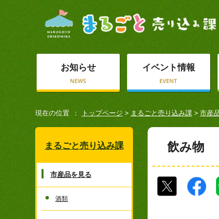
お知らせ
イベント情報
現在の位置
トップページ
>
まるごと売り込み課
>
市産
飲み物
まるごと売り込み課
市産品を見る
酒類