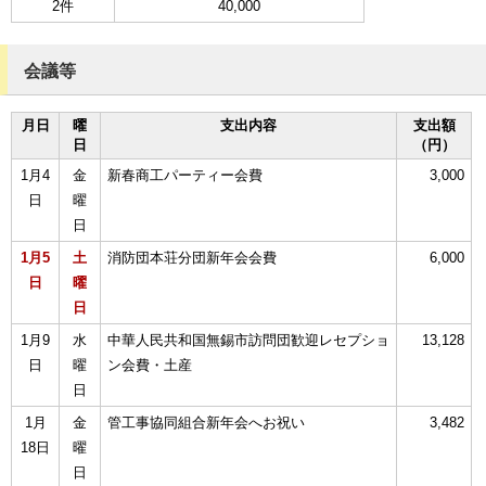
2件
40,000
会議等
月日
曜
支出内容
支出額
日
（円）
1月4
金
新春商工パーティー会費
3,000
日
曜
日
1月5
土
消防団本荘分団新年会会費
6,000
日
曜
日
1月9
水
中華人民共和国無錫市訪問団歓迎レセプショ
13,128
日
曜
ン会費・土産
日
1月
金
管工事協同組合新年会へお祝い
3,482
18日
曜
日