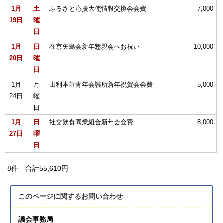
1月
土
ふるさと応援大使情報交換会会費
7,000
19日
曜
日
1月
日
在京矢島会新年懇親会へお祝い
10,000
20日
曜
日
1月
月
由利本荘青年会議所新年祝賀会会費
5,000
24日
曜
日
1月
日
社交飲食同業組合新年会会費
8,000
27日
曜
日
8件 合計55,610円
このページに関する
お問い合わせ
議会事務局