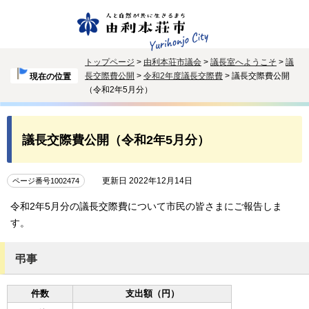
トップページ
>
由利本荘市議会
>
議長室へようこそ
>
議
長交際費公開
>
令和2年度議長交際費
> 議長交際費公開
現在の位置
（令和2年5月分）
議長交際費公開（令和2年5月分）
更新日 2022年12月14日
ページ番号1002474
令和2年5月分の議長交際費について市民の皆さまにご報告しま
す。
弔事
件数
支出額（円）