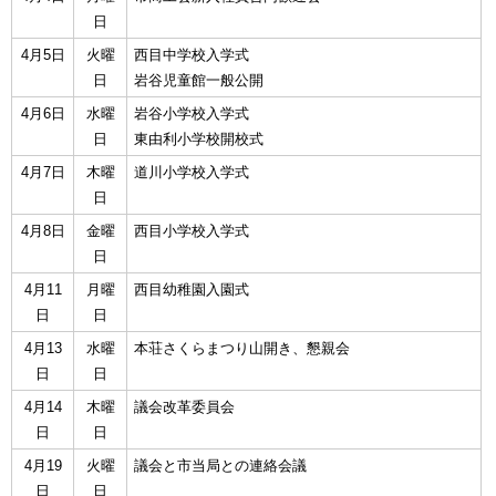
日
4月5日
火曜
西目中学校入学式
日
岩谷児童館一般公開
4月6日
水曜
岩谷小学校入学式
日
東由利小学校開校式
4月7日
木曜
道川小学校入学式
日
4月8日
金曜
西目小学校入学式
日
4月11
月曜
西目幼稚園入園式
日
日
4月13
水曜
本荘さくらまつり山開き、懇親会
日
日
4月14
木曜
議会改革委員会
日
日
4月19
火曜
議会と市当局との連絡会議
日
日