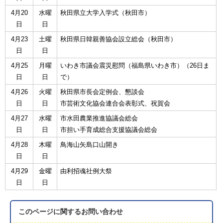
4月20
水曜
秋田県立大学入学式（秋田市）
日
日
4月23
土曜
秋田県日韓親善協会設立総会（秋田市）
日
日
4月25
月曜
いわき市議会震災慰問（福島県いわき市）（26日ま
日
日
で）
4月26
火曜
秋田県市長会定例会、懇談会
日
日
市芸術文化協会連合会表彰式、祝賀会
4月27
水曜
市水田農業推進協議会総会
日
日
市担い手育成総合支援協議会総会
4月28
木曜
鳥海山矢島口山開き
日
日
4月29
金曜
由利招魂社例大祭
日
日
このページに関する
お問い合わせ