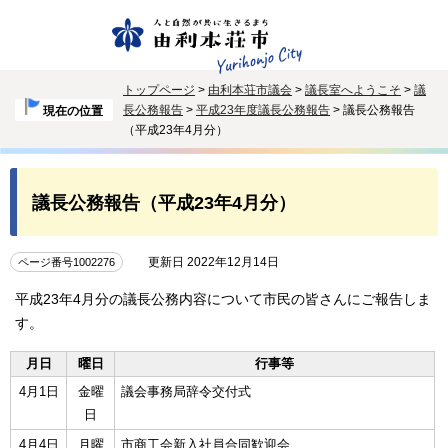
トップページ
>
由利本荘市議会
>
議長室へようこそ
>
議
長公務報告
>
平成23年度議長公務報告
> 議長公務報告
現在の位置
（平成23年4月分）
議長公務報告（平成23年4月分）
更新日 2022年12月14日
ページ番号1002276
平成23年4月分の議長公務内容について市民の皆さんにご報告しま
す。
月日
曜日
行事等
4月1日
金曜
議会事務局辞令交付式
日
4月4日
月曜
市商工会新入社員合同歓迎会