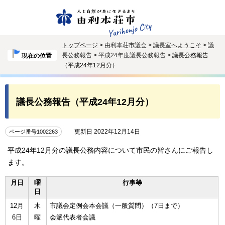
トップページ
>
由利本荘市議会
>
議長室へようこそ
>
議
長公務報告
>
平成24年度議長公務報告
> 議長公務報告
現在の位置
（平成24年12月分）
議長公務報告（平成24年12月分）
更新日 2022年12月14日
ページ番号1002263
平成24年12月分の議長公務内容について市民の皆さんにご報告し
ます。
月日
曜
行事等
日
12月
木
市議会定例会本会議（一般質問）（7日まで）
6日
曜
会派代表者会議