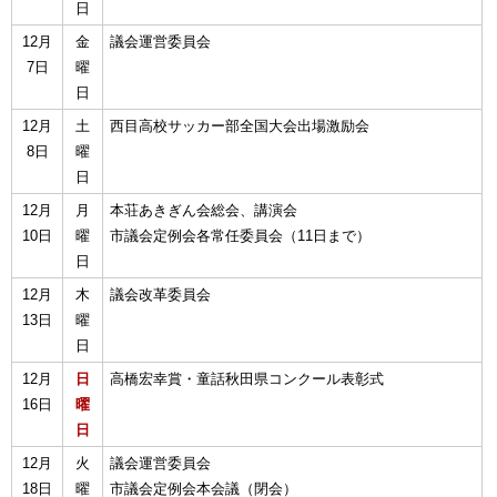
日
12月
金
議会運営委員会
7日
曜
日
12月
土
西目高校サッカー部全国大会出場激励会
8日
曜
日
12月
月
本荘あきぎん会総会、講演会
10日
曜
市議会定例会各常任委員会（11日まで）
日
12月
木
議会改革委員会
13日
曜
日
12月
日
高橋宏幸賞・童話秋田県コンクール表彰式
16日
曜
日
12月
火
議会運営委員会
18日
曜
市議会定例会本会議（閉会）