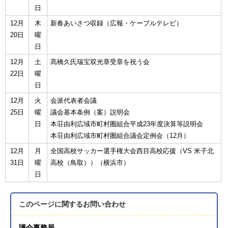
日
12月
木
新春あいさつ収録（広報・ケーブルテレビ）
20日
曜
日
12月
土
髙橋久氏瑞宝双光章受章を祝う会
22日
曜
日
12月
火
会派代表者会議
25日
曜
議会基本条例（案）説明会
日
本荘由利広域市町村圏組合平成23年度決算等説明会
本荘由利広域市町村圏組合議会定例会（12月）
12月
月
全国高校サッカー選手権大会西目高校応援（VS 米子北
31日
曜
高校（鳥取））（横浜市）
日
このページに関する
お問い合わせ
議会事務局