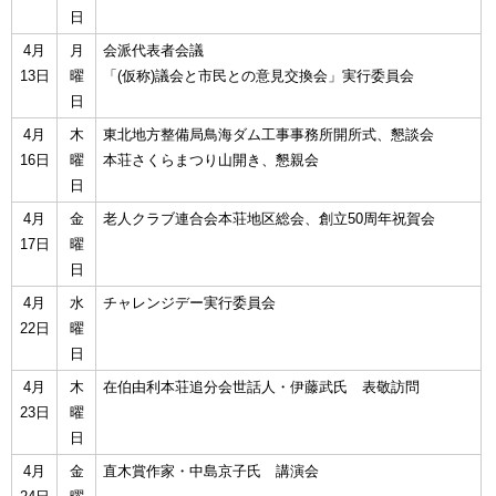
日
4月
月
会派代表者会議
13日
曜
「(仮称)議会と市民との意見交換会」実行委員会
日
4月
木
東北地方整備局鳥海ダム工事事務所開所式、懇談会
16日
曜
本荘さくらまつり山開き、懇親会
日
4月
金
老人クラブ連合会本荘地区総会、創立50周年祝賀会
17日
曜
日
4月
水
チャレンジデー実行委員会
22日
曜
日
4月
木
在伯由利本荘追分会世話人・伊藤武氏 表敬訪問
23日
曜
日
4月
金
直木賞作家・中島京子氏 講演会