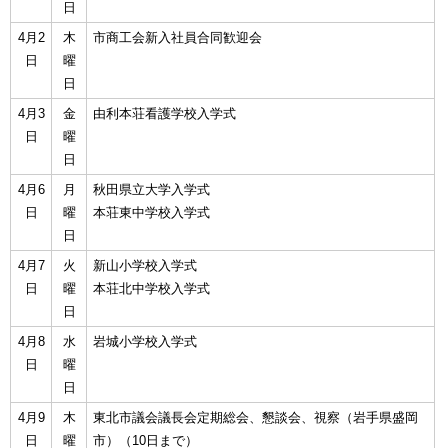
日
4月2
木
市商工会新入社員合同歓迎会
日
曜
日
4月3
金
由利本荘看護学校入学式
日
曜
日
4月6
月
秋田県立大学入学式
日
曜
本荘東中学校入学式
日
4月7
火
新山小学校入学式
日
曜
本荘北中学校入学式
日
4月8
水
岩城小学校入学式
日
曜
日
4月9
木
東北市議会議長会定期総会、懇談会、視察（岩手県盛岡
日
曜
市）（10日まで）