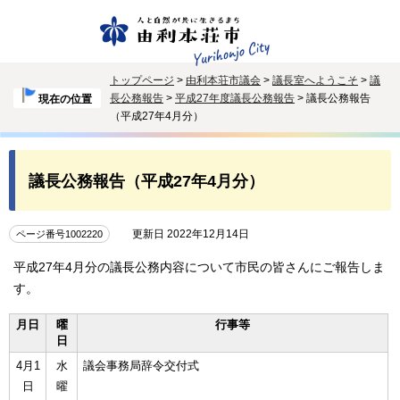
トップページ
>
由利本荘市議会
>
議長室へようこそ
>
議
長公務報告
>
平成27年度議長公務報告
> 議長公務報告
現在の位置
（平成27年4月分）
議長公務報告（平成27年4月分）
更新日 2022年12月14日
ページ番号1002220
平成27年4月分の議長公務内容について市民の皆さんにご報告しま
す。
月日
曜
行事等
日
4月1
水
議会事務局辞令交付式
日
曜