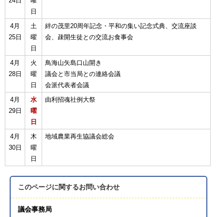
24日
曜
日
4月
土
絆の茂里20周年記念・平和の集い記念式典、交流座談
25日
曜
会、疎開生徒との交流お食事会
日
4月
火
鳥海山矢島口山開き
28日
曜
議会と市当局との連絡会議
日
会派代表者会議
4月
水
由利招魂社例大祭
29日
曜
日
4月
木
地域農業再生協議会総会
30日
曜
日
このページに関する
お問い合わせ
議会事務局