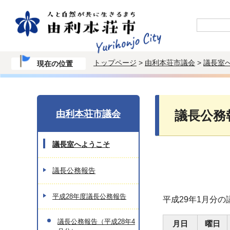
トップページ
>
由利本荘市議会
>
議長室
現在の位置
由利本荘市議会
議長公務
議長室へようこそ
議長公務報告
平成28年度議長公務報告
平成29年1月分
議長公務報告（平成28年4
月日
曜日