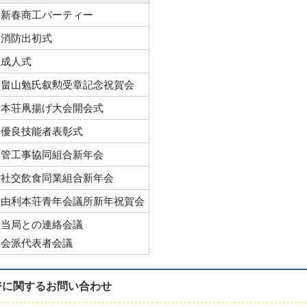
新春商工パーティー
消防出初式
成人式
畠山勉氏叙勲受章記念祝賀会
本荘凧揚げ大会開会式
優良技能者表彰式
管工事協同組合新年会
社交飲食同業組合新年会
由利本荘青年会議所新年祝賀会
当局との連絡会議
会派代表者会議
ジに関する
お問い合わせ