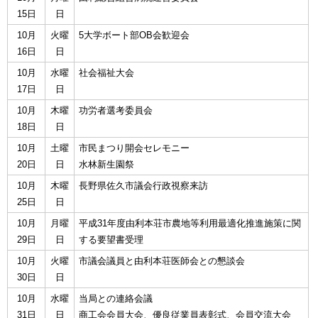
15日
日
10月
火曜
5大学ボート部OB会歓迎会
16日
日
10月
水曜
社会福祉大会
17日
日
10月
木曜
功労者選考委員会
18日
日
10月
土曜
市民まつり開会セレモニー
20日
日
水林新生園祭
10月
木曜
長野県佐久市議会行政視察来訪
25日
日
10月
月曜
平成31年度由利本荘市農地等利用最適化推進施策に関
29日
日
する要望書受理
10月
火曜
市議会議員と由利本荘医師会との懇談会
30日
日
10月
水曜
当局との連絡会議
31日
日
商工会会員大会、優良従業員表彰式、会員交流大会