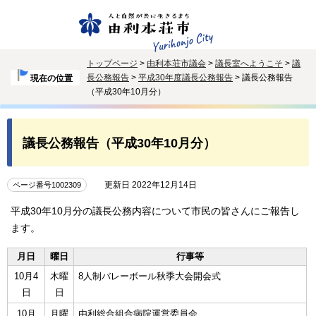
トップページ
>
由利本荘市議会
>
議長室へようこそ
>
議
長公務報告
>
平成30年度議長公務報告
> 議長公務報告
現在の位置
（平成30年10月分）
議長公務報告（平成30年10月分）
更新日 2022年12月14日
ページ番号1002309
平成30年10月分の議長公務内容について市民の皆さんにご報告し
ます。
月日
曜日
行事等
10月4
木曜
8人制バレーボール秋季大会開会式
日
日
10月
月曜
由利総合組合病院運営委員会