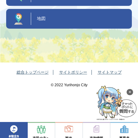
地図
総合トップページ
サイトポリシー
サイトマップ
©️ 2022 Yurihonjo City
×
市民の方へ
観光
市政情報
事業者