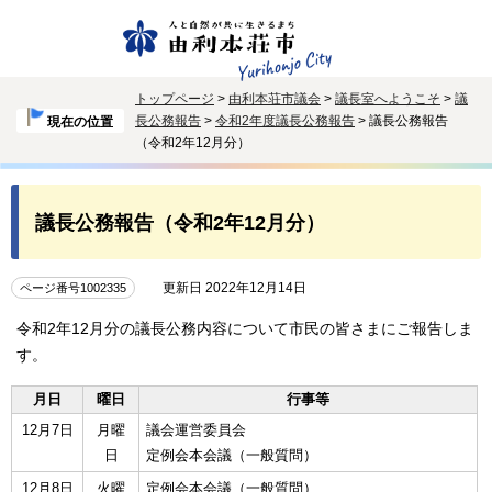
トップページ
>
由利本荘市議会
>
議長室へようこそ
>
議
長公務報告
>
令和2年度議長公務報告
> 議長公務報告
現在の位置
（令和2年12月分）
議長公務報告（令和2年12月分）
更新日 2022年12月14日
ページ番号1002335
令和2年12月分の議長公務内容について市民の皆さまにご報告しま
す。
月日
曜日
行事等
12月7日
月曜
議会運営委員会
日
定例会本会議（一般質問）
12月8日
火曜
定例会本会議（一般質問）