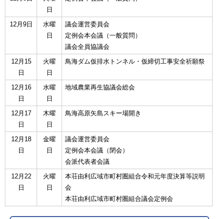
日
12月9日
水曜
議会運営委員会
日
定例会本会議（一般質問）
議会全員協議会
12月15
火曜
鳥海ダム仮排水トンネル・仮締切工事安全祈願祭
日
日
12月16
水曜
地域農業再生協議会総会
日
日
12月17
木曜
鳥海高原矢島スキー場開き
日
日
12月18
金曜
議会運営委員会
日
日
定例会本会議（閉会）
会派代表者会議
12月22
火曜
本荘由利広域市町村圏組合令和元年度決算等説明
日
日
会
本荘由利広域市町村圏組合議会定例会