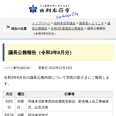
トップページ
>
由利本荘市議会
>
議長室へようこそ
>
議
長公務報告
>
令和3年度議長公務報告
> 議長公務報告
現在の位置
（令和3年8月分）
議長公務報告（令和3年8月分）
更新日 2022年12月14日
ページ番号1002194
令和3年8月分の議長公務内容について市民の皆さまにご報告しま
す。
月日
曜日
行事等
8月5
木曜
羽後本荘駅東西自由通路等新設、駅舎橋上化工事修祓
日
日
式、記念式典
8月18
水曜
戦没者追悼式