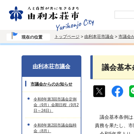
トップページ
>
由利本荘市議会
>
市議会
現在の位置
由利本荘市議会
議会基本
市議会からのお知らせ
令和8年第3回市議会定例
会（9月）会期日程（9月2
日～24日）
議会基本条例は、
令和8年第2回市議会臨時
責務を果たし、市
会（8月）
令和5年度より、