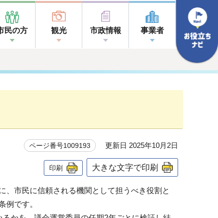
市民の方
観光
市政情報
事業者
更新日 2025年10月2日
ページ番号1009193
大きな文字で印刷
印刷
に、市民に信頼される機関として担うべき役割と
条例です。
るかを、議会運営委員の任期2年ごとに検証し結