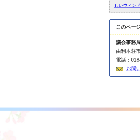
しいウィン
このペー
議会事務
由利本荘市
電話：0184
お問