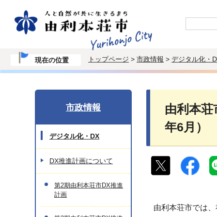
トップページ
>
市政情報
>
デジタル化・D
現在の位置
市政情報
由利本荘
年6月）
デジタル化・DX
DX推進計画について
第2期由利本荘市DX推進
計画
由利本荘市では、