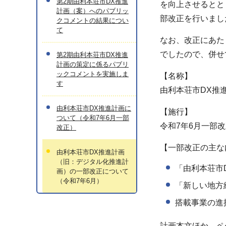
第2期由利本荘市DX推進
を向上させるとと
計画（案）へのパブリッ
部改正を行いまし
クコメントの結果につい
て
なお、改正にあた
でしたので、併せ
第2期由利本荘市DX推進
計画の策定に係るパブリ
ックコメントを実施しま
【名称】
す
由利本荘市DX推
由利本荘市DX推進計画に
【施行】
ついて（令和7年6月一部
令和7年6月一部
改正）
【一部改正の主な
由利本荘市DX推進計画
（旧：デジタル化推進計
「由利本荘市
画）の一部改正について
（令和7年6月）
「新しい地方
搭載事業の進
計画本文ほか、ペ