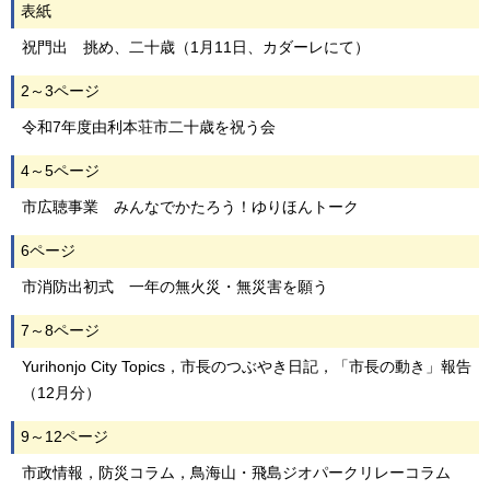
表紙
祝門出 挑め、二十歳（1月11日、カダーレにて）
2～3ページ
令和7年度由利本荘市二十歳を祝う会
4～5ページ
市広聴事業 みんなでかたろう！ゆりほんトーク
6ページ
市消防出初式 一年の無火災・無災害を願う
7～8ページ
Yurihonjo City Topics，市長のつぶやき日記，「市長の動き」報告
（12月分）
9～12ページ
市政情報，防災コラム，鳥海山・飛島ジオパークリレーコラム