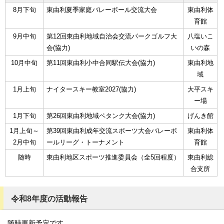
8月下旬
東由利夏季家庭バレーボール交流大会
東由利体
育館
9月中旬
第12回東由利地域自治会交流パークゴルフ大
八塩いこ
会(協力)
いの森
10月中旬
第11回東由利小中合同駅伝大会(協力)
東由利地
域
1月上旬
ナイタースキー教室2027(協力)
大平スキ
ー場
1月下旬
第26回東由利地域ペタンク大会(協力)
げんき館
1月上旬～
第39回東由利成年交流スポーツ大会バレーボ
東由利体
2月中旬
ールリーグ・トーナメント
育館
随時
東由利地区スポーツ推進委員会（全5回程度）
東由利総
合支所
令和8年度の活動報告
随時更新予定です。