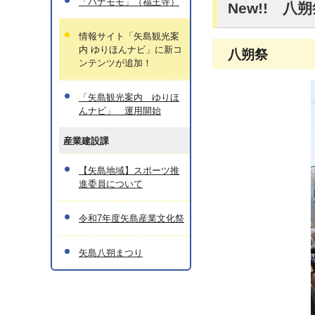
「ハナモモ」（福王寺）
New!! 
情報サイト「矢島観光案
内 ゆりほんナビ」に新コ
八朔祭
ンテンツが追加！
「矢島観光案内 ゆりほ
んナビ」 運用開始
産業建設課
【矢島地域】スポーツ推
進委員について
令和7年度矢島産業文化祭
矢島八朔まつり