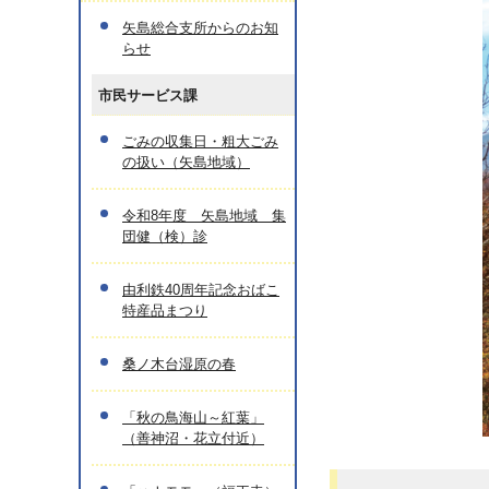
矢島総合支所からのお知
らせ
市民サービス課
ごみの収集日・粗大ごみ
の扱い（矢島地域）
令和8年度 矢島地域 集
団健（検）診
由利鉄40周年記念おばこ
特産品まつり
桑ノ木台湿原の春
「秋の鳥海山～紅葉」
（善神沼・花立付近）