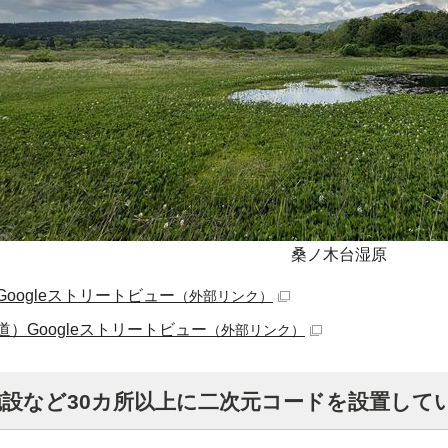
桑ノ木台湿原
oogleストリートビュー
（外部リンク）
）Googleストリートビュー
（外部リンク）
施設など30カ所以上に二次元コードを設置して