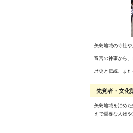
矢島地域の寺社や
宵宮の神事から、
歴史と伝統、また
先覚者・文化
矢島地域を治めた
えで重要な人物や