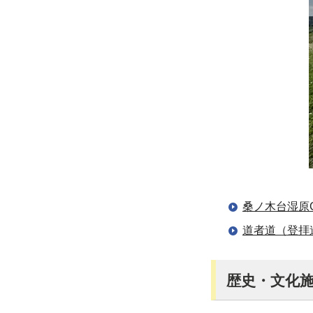
桑ノ木台湿原G
道者道（登拝道
歴史・文化