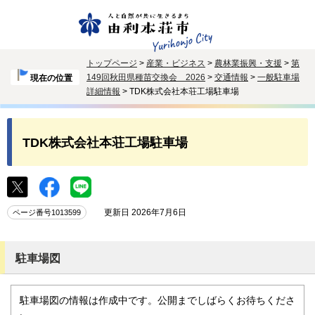
トップページ
>
産業・ビジネス
>
農林業振興・支援
>
第
149回秋田県種苗交換会 2026
>
交通情報
>
一般駐車場
現在の位置
詳細情報
> TDK株式会社本荘工場駐車場
TDK株式会社本荘工場駐車場
更新日 2026年7月6日
ページ番号1013599
駐車場図
駐車場図の情報は作成中です。公開までしばらくお待ちくださ