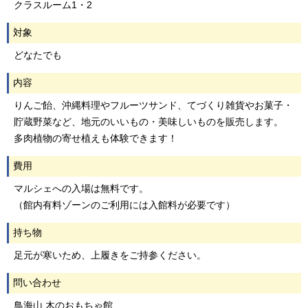
クラスルーム1・2
対象
どなたでも
内容
りんご飴、沖縄料理やフルーツサンド、てづくり雑貨やお菓子・
貯蔵野菜など、地元のいいもの・美味しいものを販売します。
多肉植物の寄せ植えも体験できます！
費用
マルシェへの入場は無料です。
（館内有料ゾーンのご利用には入館料が必要です）
持ち物
足元が寒いため、上履きをご持参ください。
問い合わせ
鳥海山 木のおもちゃ館