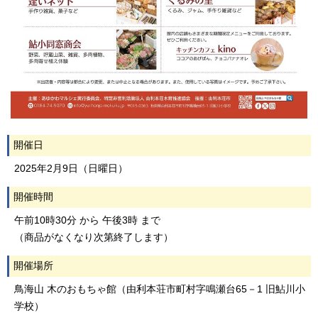
開催日
2025年2月9日（日曜日）
開催時間
午前10時30分 から 午後3時 まで
（商品がなくなり次第終了します）
開催場所
鳥海山 木のおもちゃ館（由利本荘市町村字鳴瀬台65－1 旧鮎川小
学校）