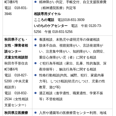
町3番6号
精神障がい判定、手帳交付、自立支援医療費
電話 018-831-
（精神通院医療）判定等
3946
相談専用ダイヤル
こころの電話
電話018-831-3939
いのちのケアセンター
電話 午前 0120-73-
5256 午後 018-831-5256
秋田県子ども・
養護相談、未熟児や虚弱児等の保健相談
女性・障害者相
肢体不自由、視聴覚障がい、言語発達障が
談センター
い、注意集中障がい、知的障がい、自閉症、
児童女性相談部
重症心身障がい児（者）に関する相談
秋田市手形住吉
ぐ犯行為等相談（家出、乱暴、性的逸脱、深
町3番6号
夜徘徊等）、触法行為等に関する相談
電話 018-827-
性格行動相談(内気、緘黙、犯行、家庭内暴
5200（中央児童
力等)、しつけ相談(幼児のしつけ、児童の性
相談所）
教育、遊び等)
電話 018-832-
適正相談（進学適性、職業適性、学業不振
2534（女性相談
等）不登校相談
支援センター）
秋田県立医療療
入所や通園等の医療療育センター利用、地域