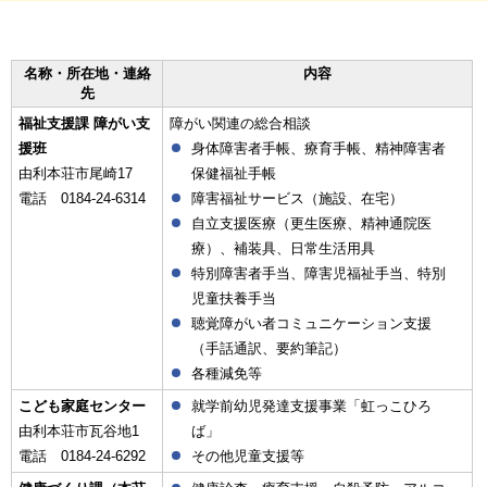
名称・所在地・連絡
内容
先
福祉支援課 障がい支
障がい関連の総合相談
援班
身体障害者手帳、療育手帳、精神障害者
由利本荘市尾崎17
保健福祉手帳
電話 0184-24-6314
障害福祉サービス（施設、在宅）
自立支援医療（更生医療、精神通院医
療）、補装具、日常生活用具
特別障害者手当、障害児福祉手当、特別
児童扶養手当
聴覚障がい者コミュニケーション支援
（手話通訳、要約筆記）
各種減免等
こども家庭センター
就学前幼児発達支援事業「虹っこひろ
由利本荘市瓦谷地1
ば」
電話 0184-24-6292
その他児童支援等