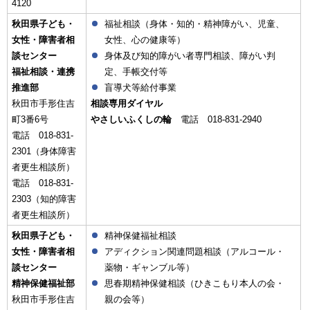
4120
秋田県子ども・
福祉相談（身体・知的・精神障がい、児童、
女性・障害者相
女性、心の健康等）
談センター
身体及び知的障がい者専門相談、障がい判
福祉相談・連携
定、手帳交付等
推進部
盲導犬等給付事業
秋田市手形住吉
相談専用ダイヤル
町3番6号
やさしいふくしの輪
電話 018-831-2940
電話 018-831-
2301（身体障害
者更生相談所）
電話 018-831-
2303（知的障害
者更生相談所）
秋田県子ども・
精神保健福祉相談
女性・障害者相
アディクション関連問題相談（アルコール・
談センター
薬物・ギャンブル等）
精神保健福祉部
思春期精神保健相談（ひきこもり本人の会・
秋田市手形住吉
親の会等）