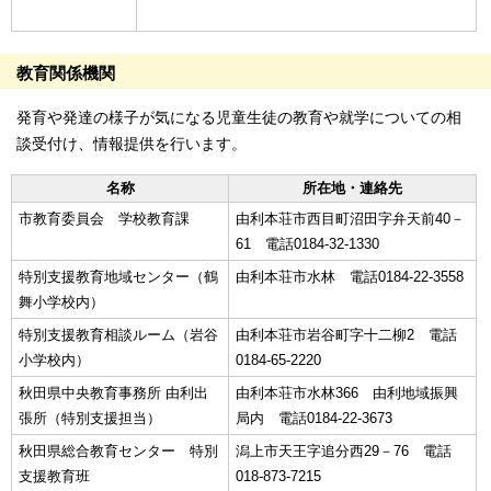
教育関係機関
発育や発達の様子が気になる児童生徒の教育や就学についての相
談受付け、情報提供を行います。
名称
所在地・連絡先
市教育委員会 学校教育課
由利本荘市西目町沼田字弁天前40－
61 電話0184-32-1330
特別支援教育地域センター（鶴
由利本荘市水林 電話0184-22-3558
舞小学校内）
特別支援教育相談ルーム（岩谷
由利本荘市岩谷町字十二柳2 電話
小学校内）
0184-65-2220
秋田県中央教育事務所 由利出
由利本荘市水林366 由利地域振興
張所（特別支援担当）
局内 電話0184-22-3673
秋田県総合教育センター 特別
潟上市天王字追分西29－76 電話
支援教育班
018-873-7215