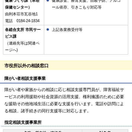
健康づくり課（本荘
健康診査、療育支援、自殺予防、アルコ
保健センター）
ール依存、引きこもり対応等
由利本荘市瓦谷地1
電話 0184-24-1834
各総合支所 市民サー
上記各業務受付等
ビス課
（連絡先等は関連ペ
ージへ)
市役所以外の相談窓口
障がい者相談支援事業
障がい者や家族からの相談に応じ相談支援専門員が、障害福祉サ
ービスの利用援助や社会資源の活用支援、権利擁護のために必要
な援助その他地域生活に必要な支援を行います。電話や訪問によ
る相談、諸手続きの同行支援等に対応します。
指定相談支援事業所