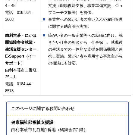
4－48
支援（職場復帰支援、職業準備支援、ジョ
電話 018-864-
ブコーチ支援等）を提供。
3608
事業主への障がい者の雇い入れや雇用管理
に関する助言等も実施。
由利本荘・にかほ
障がい者の一般企業等への就職に向け、就
圏域障害者就業・
きたい仕事の相談から、仕事探し、就職後
生活支援センター
の生活までの一体的な支援を関係機関と連
E-Support（イー
携し実施。障がい者を雇用する事業主から
サポート）
の相談にも対応。
由利本荘市二番堰
25－1
電話 0184-44-
8578
このページに関する
お問い合わせ
健康福祉部福祉支援課
由利本荘市瓦谷地1番地（鶴舞会館1階）