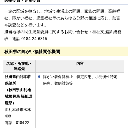
民生委員・児童委員
一定の区域を担当し、地域で生活上の問題、家族の問題、高齢福
祉、障がい福祉、児童福祉等のあらゆる分野の相談に応じ、助言
や調査などを行います。
担当地域の民生児童委員に関するお問い合わせ：福祉支援課 総務
班 電話 0184-24-6315
秋田県の障がい福祉関係機関
名称・所在地・
内容
連絡先
秋田県由利本荘
障がい者保健福祉、特定疾患、小児慢性特定
保健所
疾患、難病対策等
（秋田県由利地
域振興局 福祉環
境部）
由利本荘市水林
408
電話 0184-22-