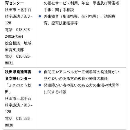
育センター
の福祉サービス利用、年金、手当及び障害者
秋田市上北手百
手帳に関する相談
崎字諏訪ノ沢3－
外来療育（集団指導、個別指導）、訪問療
128
育、療育技術指導等
電話 018-826-
2401(代表)
総合相談・地域
療育支援部
電話 018-826-
8031
秋田県発達障害
自閉症やアスペルガー症候群等の発達障がい
者支援センター
児や疑いのある方の教育や療育の相談
「ふきのとう秋
発達障がい者や疑いのある方の生活や就労等
田」
に関する相談
秋田市上北手百
崎字諏訪ノ沢3－
128
電話 018-826-
8030