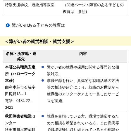
特別支援学校、通級指導教室
（関連ページ：障害のある子どもの
教育は 参照)
障がいのある子どもの教育は
＜障がい者の就労相談・就労支援＞
名称・所在地・連
内容
絡先
本荘公共職業安定
障がい者の就職や採用に関する専門的な相
所（ハローワーク
談対応。
本荘）
求職登録を行い、具体的な就職活動の方法
由利本荘市石脇字
等の相談や紹介により、就職のお世話から
田尻野18－1
就職後のアフターケアまで一貫したサービ
電話 0184-22-
スを実施。
3421
秋田障害者職業セ
就職を目指している方、職場で適応するた
ンター
めの相談を希望されている方、また疾病等
秋田市川尻若葉町
で職場復帰に取り組まれている方の相談や