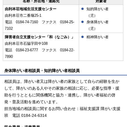
名称・所在地・連絡先
対象者
由利本荘地域生活支援センター
知的障がい者
由利本荘市二番堰25-1
（児）
電話 0184-74-7160 ファクス 0184-25-
身体障がい者
7102
（児）
障害者自立支援センター「和（なごみ）」
精神障がい者
由利本荘市石脇字田中108
電話 0184-23-6777 ファクス 0184-22-
7890
身体障がい者相談員・知的障がい者相談員
相談員は、障がい者又は障がい者の家族として自らの経験を生か
して、障がいのある人やその家族の相談に応じ、必要な指導・援
助を行うとともに関係機関と協力・連携し、障がい者福祉の啓
発・普及活動を進めています。
担当地域の相談員に関するお問い合わせ：福祉支援課 障がい支援
班 電話 0184-24-6314