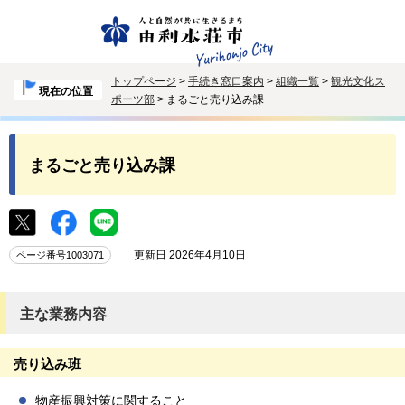
トップページ
>
手続き窓口案内
>
組織一覧
>
観光文化ス
現在の位置
ポーツ部
> まるごと売り込み課
まるごと売り込み課
更新日 2026年4月10日
ページ番号1003071
主な業務内容
売り込み班
物産振興対策に関すること