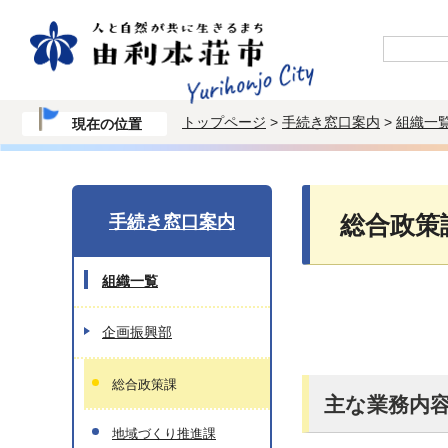
トップページ
>
手続き窓口案内
>
組織一
現在の位置
手続き窓口案内
総合政策
組織一覧
企画振興部
総合政策課
主な業務内
地域づくり推進課