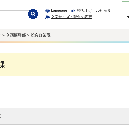
Language
読み上げ・ルビ振り
文字サイズ・配色の変更
覧
>
企画振興部
> 総合政策課
課
容