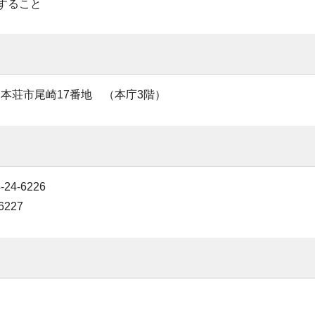
すること
 由利本荘市尾崎17番地 （本庁3階）
4-6226
6227