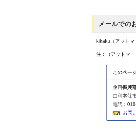
メールでの
kikaku（アットマーク）
注：（アットマー
このペー
企画振興
由利本荘市
電話：0184
お問