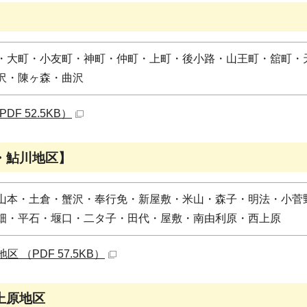
】
・大町・小友町・神町・仲町・上町・後小路・山王町・舘町・
沢・陳ヶ森・曲沢
DF 52.5KB）
・鮎川地区】
山本・土倉・蟹沢・奉行免・新屋敷・米山・森子・明法・小菅
畑・平石・堰口・二タ子・田代・屋敷・南由利原・西上原
 （PDF 57.5KB）
上原地区