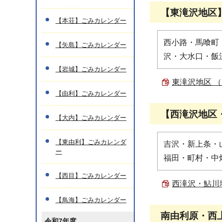
【東滝沢地区
【本荘】ごみカレンダー
西小路・馬喰町
【矢島】ごみカレンダー
沢・大水口・飯
【岩城】ごみカレンダー
東滝沢地区 （P
【由利】ごみカレンダー
【西滝沢地区
【大内】ごみカレンダー
【東由利】ごみカレンダ
吉沢・新上条・
ー
福田・町村・中
【西目】ごみカレンダー
西滝沢・鮎川地区
【鳥海】ごみカレンダー
南由利原・西
令和7年度