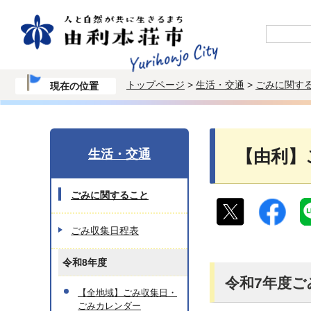
トップページ
>
生活・交通
>
ごみに関す
現在の位置
生活・交通
【由利】
ごみに関すること
ごみ収集日程表
令和8年度
令和7年度
【全地域】ごみ収集日・
ごみカレンダー