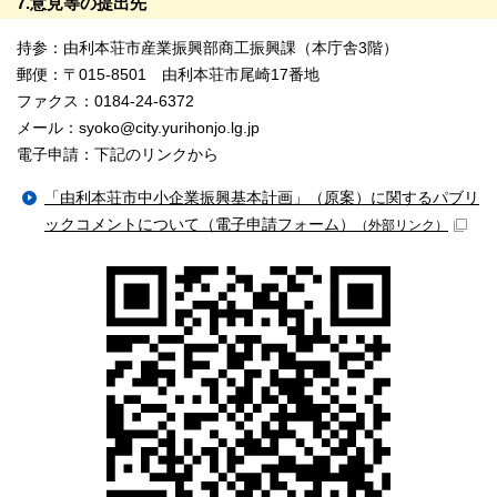
7.意見等の提出先
持参：由利本荘市産業振興部商工振興課（本庁舎3階）
郵便：〒015-8501 由利本荘市尾崎17番地
ファクス：0184-24-6372
メール：syoko@city.yurihonjo.lg.jp
電子申請：下記のリンクから
「由利本荘市中小企業振興基本計画」（原案）に関するパブリ
ックコメントについて（電子申請フォーム）
（外部リンク）