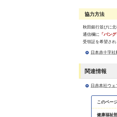
協力方法
秋田銀行並びに北
通信欄に
「バング
受領証を希望され
日本赤十字社
関連情報
日赤本社ウェ
このペー
健康福祉