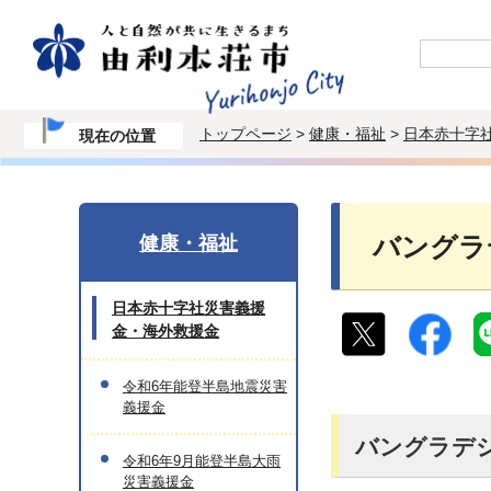
トップページ
>
健康・福祉
>
日本赤十字
現在の位置
健康・福祉
バングラ
日本赤十字社災害義援
金・海外救援金
令和6年能登半島地震災害
義援金
バングラデ
令和6年9月能登半島大雨
災害義援金