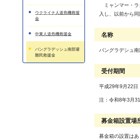
ミャンマー・ラカ
ウクライナ人道危機救援
入し、以前から同
金
中東人道危機救援金
名称
バングラデッシュ南部避
バングラデシュ南
難民救援金
受付期間
平成29年9月22
注：令和8年3月
募金箱設置場
募金箱の設置はあ